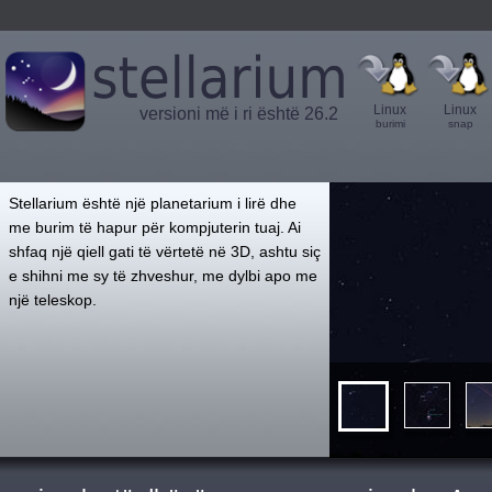
Linux
Linux
versioni më i ri është 26.2
burimi
snap
',
Stellarium është një planetarium i lirë dhe
me burim të hapur për kompjuterin tuaj. Ai
shfaq një qiell gati të vërtetë në 3D, ashtu siç
e shihni me sy të zhveshur, me dylbi apo me
një teleskop.