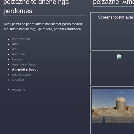
peizazhe të dhënë nga
peizazhe: Ame
përdorues
Screenshot not avail
Kemi peizazhe për të shtatë kontinentet (sipas modelit
me shtatë kontinente) - që të tërë, përfshi Antarktidën!
ndërplanetar
Afrikë
Azi
Australazi
Europë
Amerikë e Veriut
Amerikë e Jugut
rajone polare
speciale
peizazhe