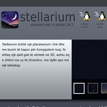
Linux
Linux
versioni më i ri është 26.2
burimi
snap
',
Stellarium është një planetarium i lirë dhe
me burim të hapur për kompjuterin tuaj. Ai
shfaq një qiell gati të vërtetë në 3D, ashtu siç
e shihni me sy të zhveshur, me dylbi apo me
një teleskop.