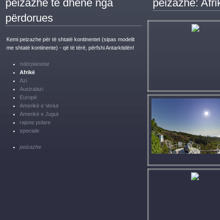
peizazhe të dhënë nga
peizazhe: Afri
përdorues
Kemi peizazhe për të shtatë kontinentet (sipas modelit
me shtatë kontinente) - që të tërë, përfshi Antarktidën!
ndërplanetar
Afrikë
Azi
Australazi
Europë
Amerikë e Veriut
Amerikë e Jugut
rajone polare
speciale
peizazhe