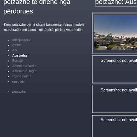
peizazhe të dhënë nga
peizazhe: Aust
përdorues
Kemi peizazhe për të shtatë kontinentet (sipas modelit
me shtatë kontinente) - që të tërë, përfshi Antarktidën!
ndërplanetar
Afrikë
Azi
Australazi
Screenshot not avail
Europë
Amerikë e Veriut
Amerikë e Jugut
rajone polare
speciale
Screenshot not avail
peizazhe
Screenshot not avail