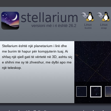
Linux
Linux
versioni më i ri është 26.2
burimi
snap
',
Stellarium është një planetarium i lirë dhe
me burim të hapur për kompjuterin tuaj. Ai
shfaq një qiell gati të vërtetë në 3D, ashtu siç
e shihni me sy të zhveshur, me dylbi apo me
një teleskop.