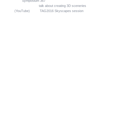
Symposium 367
on December 9th, 2020
G. Zotti gave a
talk about creating 3D sceneries
(YouTube)
at the
TAG2016 Skyscapes session
on
December 20th, 2016