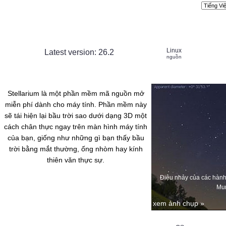
Other languages:
Linux
Latest version: 26.2
nguồn
Stellarium là một phần mềm mã nguồn mở
miễn phí dành cho máy tính. Phần mềm này
Linux
sẽ tái hiện lại bầu trời sao dưới dạng 3D một
snap
cách chân thực ngay trên màn hình máy tính
của bạn, giống như những gì bạn thấy bầu
trời bằng mắt thường, ống nhòm hay kính
thiên văn thực sự.
Linux
amd64; Qt5;
Điệu nhảy của các hành 
AppImage
Mun
xem ảnh chụp »