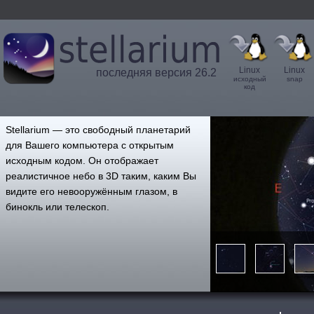
Linux
Linux
последняя версия 26.2
исходный
snap
код
',
Stellarium — это свободный планетарий
для Вашего компьютера с открытым
исходным кодом. Он отображает
реалистичное небо в 3D таким, каким Вы
видите его невооружённым глазом, в
бинокль или телескоп.