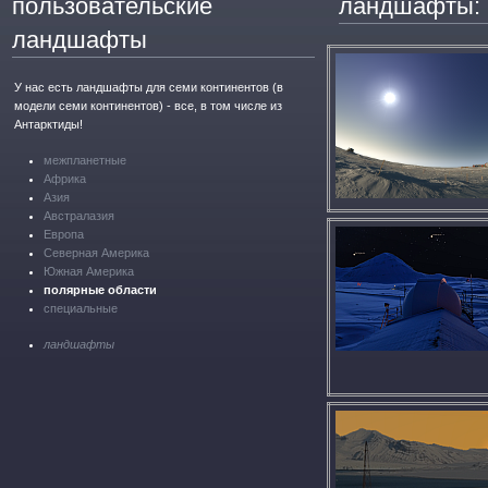
пользовательские
ландшафты: 
ландшафты
У нас есть ландшафты для семи континентов (в
модели семи континентов) - все, в том числе из
Антарктиды!
межпланетные
Африка
Азия
Австралазия
Европа
Северная Америка
Южная Америка
полярные области
специальные
ландшафты