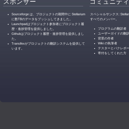
スポンサー
コミュニテ
Sourceforge は、プロジェクトの期間中に Stellarium
スペシャルサンクス: Stell
に数TBのデータをプッシュしてきました。
すべてのメンバー。
Launchpadはプロジェクト参加者にプロジェクト履
プログラムの翻訳者
歴・進捗管理を提供しました。
ユーザーガイドの翻
Githubはプロジェクト履歴・進捗管理を提供しまし
背景の作者
た。
Wiki の執筆者
Transifexがプロジェクトの翻訳システムを提供して
テスターとバクレポ
います。
寄付をしてくれた方