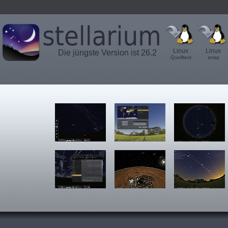
Linux
Linux
Die jüngste Version ist 26.2
Quelltext
snap