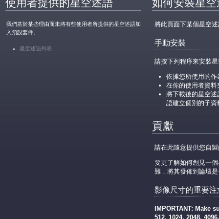
使用者提供的星空述語
如何安裝星空
將此頁面下某個星空述語的
我們基於某些理由而未將有些使用者所提供的星空述語加
入預設套件。
手動安裝
星空述語列表
請按下列程序來安裝星
依據您所使用的作
在你的使用者資料
將下載後的星空述語
語建立個別的子資
貢獻
請在此隨意提供您自製的
要更了解如何創見一個星
難，將其發佈到論壇是
影像尺寸的重要注
IMPORTANT: Make sure
512, 1024, 2048, 4096