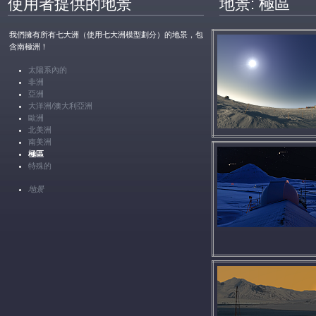
使用者提供的地景
地景: 極區
我們擁有所有七大洲（使用七大洲模型劃分）的地景，包
含南極洲！
太陽系內的
非洲
亞洲
大洋洲/澳大利亞洲
歐洲
北美洲
南美洲
極區
特殊的
地景