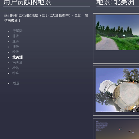
用户贡献的地景
地景: 北美洲
我们拥有七大洲的地景（位于七大洲模型中）- 全部，包
括南极洲！
行星际
非洲
亚洲
澳洲
欧洲
北美洲
南美洲
极地
特殊
地景