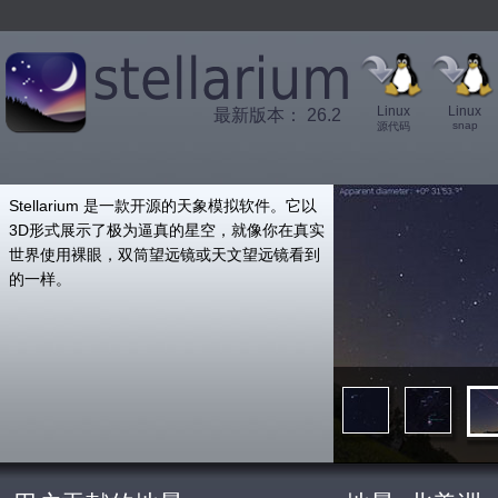
Linux
Linux
最新版本： 26.2
snap
源代码
',
Stellarium 是一款开源的天象模拟软件。它以
3D形式展示了极为逼真的星空，就像你在真实
世界使用裸眼，双筒望远镜或天文望远镜看到
的一样。