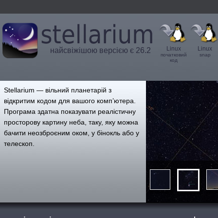
Linux
Linux
найсвіжішою версією є 26.2
початковий
snap
код
',
Stellarium — вільний планетарій з
відкритим кодом для вашого комп’ютера.
Програма здатна показувати реалістичну
просторову картину неба, таку, яку можна
бачити неозброєним оком, у бінокль або у
телескоп.