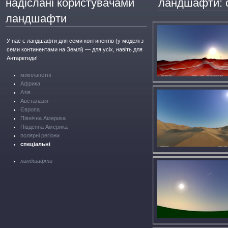
надіслані користувачами
ландшафти: с
ландшафти
У нас є ландшафти для семи континентів (у моделі з
семи континентами на Землі) — для усіх, навіть для
Антарктиди!
міжпланетні
Африка
Азія
Австалазія
Європа
Північна Америка
Південна Америка
полярні регіони
спеціальні
ландшафти