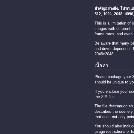
สำคัญอย่างยิ่ง: โปรดแ
512, 1024, 2048, 4096,
This is a limitation o
images with different 
frame rates, and even 
Be aware that many peo
and driver dependent.
2048x2048.
เนื้อหา
Please package your 3D s
should be unique to yo
If you enclose your sc
the ZIP file.
The file
description.en.
describes the scenery 
that does not only point
You should also includ
usage restrictions or 