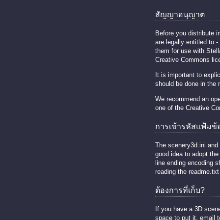
สัญญาอนุญาต
Before you distribute 
are legally entitled to 
them for use with Stel
Creative Commons lice
It is important to exp
should be done in the re
We recommend an open s
one of the Creative C
การเข้ารหัสแฟ้มข้
The scenery3d.ini and 
good idea to adopt the
line ending encoding s
reading the readme.txt 
ต้องการที่เก็บ?
If you have a 3D scene
space to put it, email t