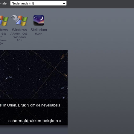
 talen:
dows
Windows
Stellarium
_64;
ARM64; Qt6;
Web
t6;
Windows
dows
10+
0+
el in Orion. Druk N om de nevellabels
schermafdrukken bekijken »