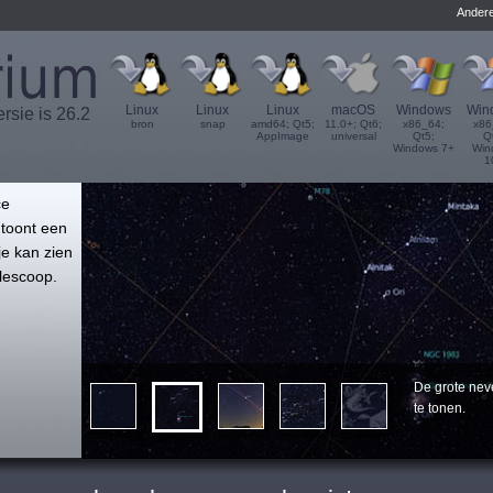
Andere
Linux
Linux
Linux
macOS
Windows
Win
ersie is 26.2
bron
snap
amd64; Qt5;
11.0+; Qt6;
x86_64;
x86
AppImage
universal
Qt5;
Q
Windows 7+
Win
1
',
ce
 toont een
je kan zien
elescoop.
De grote nev
te tonen.