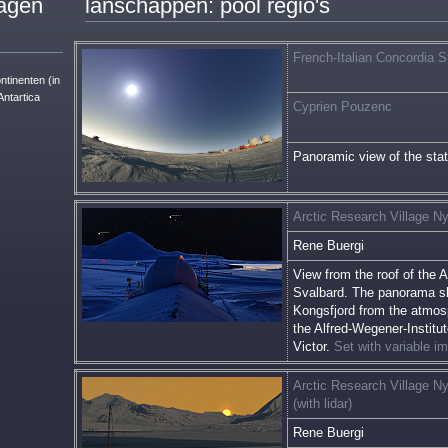
ragen
lanschappen: pool regio's
French-Italian Concordia S
tinenten (in
Antartica
Cyprien Pouzenc
Panoramic view of the stat
Arctic Research Village N
Rene Buergi
View from the roof of the
Svalbard. The panorama sh
Kongsfjord from the atmos
the Alfred-Wegener-Institut
Victor.
Set with variable i
Arctic Research Village N
(with lidar)
Rene Buergi