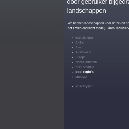
door gebruiker bijged
landschappen
We hebben landschappen voor de zeven con
het zeven continent model) - allen, inclusief 
interplanetair
Afrika
Azie
Australazië
Europa
Noord-Amerika
Zuid-Amerika
pool regio's
speciaal
lanschappen