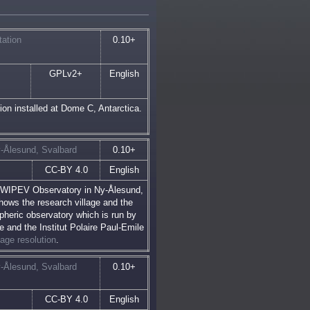
tation
0.10+
GPLv2+
English
ion installed at Dome C, Antarctica.
y-Ålesund, Svalbard
0.10+
CC-BY 4.0
English
 AWIPEV Observatory in Ny-Ålesund,
ows the research village and the
pheric observatory which is run by
e and the Institut Polaire Paul-Emile
mage resolution
.
y-Ålesund, Svalbard
0.10+
CC-BY 4.0
English