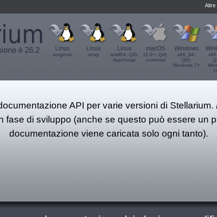
Altre
Linux
Linux
Linux
macOS
Windows
Win
rsione è 26.2
sorgente
snap
amd64; Qt5;
11.0+; Qt6;
x86_64;
x86
AppImage
universal
Qt5;
Q
Windows 7+
Win
1
 documentazione API per varie versioni di Stellarium.
n fase di sviluppo (anche se questo può essere un po
documentazione viene caricata solo ogni tanto).