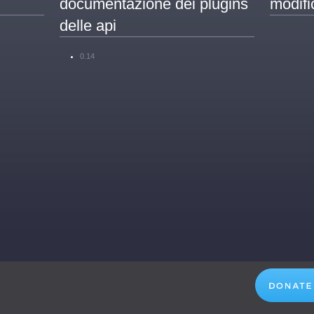
documentazione dei plugins
modifi
delle api
0.14