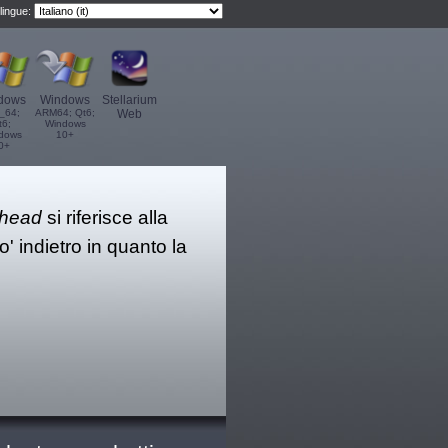
 lingue:
dows
Windows
Stellarium
_64;
ARM64; Qt6;
Web
t6;
Windows
dows
10+
0+
head
si riferisce alla
' indietro in quanto la