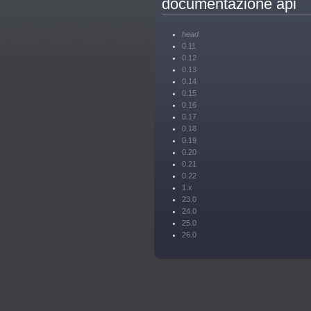
documentazione api
head
0.11
0.12
0.13
0.14
0.15
0.16
0.17
0.18
0.19
0.20
0.21
0.22
1.x
23.0
24.0
25.0
26.0