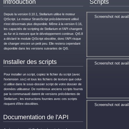
Introduction
Scripts
Depuis la version 0.10.1, Stellarium utilise le moteur
Screenshot not avail
QtScript. Le moteur StratoScript précédemment utilisé
n'est désormais plus disponible. Même à la version 0.16,
les capacités de scripting de Stellarium et l'API changent
au fur et à mesure que le développement continue. Qt5.8
a déclaré le module QtScript obsolète, donc l'API risque
de changer encore un petit peu. Elle restera cependant
disponible dans les versions suivantes de Qt5.
Installer des scripts
Screenshot not avail
Pour installer un script, copiez le fichier du script (avec
l'extension .ssc) et tous les fichiers de texture que celui-
ci utilise dans le sous-dossier script de votre dossier de
données utilisateur. De nombreux anciens scripts fournis
par la communauté datent de versions précédentes de
Stellarium ; les instructions fournies avec ces scripts
risquent d'être obsolètes.
Screenshot not avail
Documentation de l'API