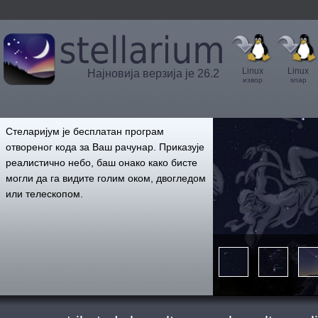
Linux
Linux
Најновија верзија је 26.2
извор
snap
',
Стеларијум је бесплатан програм
отвореног кода за Ваш рачунар. Приказује
реалистично небо, баш онако како бисте
могли да га видите голим оком, двогледом
или телескопом.