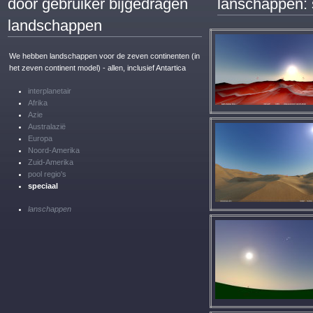
door gebruiker bijgedragen
lanschappen: 
landschappen
We hebben landschappen voor de zeven continenten (in
het zeven continent model) - allen, inclusief Antartica
interplanetair
Afrika
Azie
Australazië
Europa
Noord-Amerika
Zuid-Amerika
pool regio's
speciaal
lanschappen