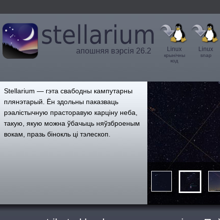
Linux
Linux
апошняя вэрсія 26.2
крынічны
snap
код
',
Stellarium — гэта свабодны кампутарны
плянэтарый. Ён здольны паказваць
рэалістычную прасторавую карціну неба,
такую, якую можна ўбачыць няўзброеным
вокам, празь бінокль ці тэлескоп.