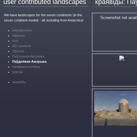
user contributed landscapes
краявіды: П
We have landscapes for the seven continents (in the
Screenshot not avail
seven continent model) - all, including from Antarctica!
interplanetary
Афрыка
Азія
Аўстралазія
Эўропа
Паўночная Амэрыка
Паўднёвая Амэрыка
палярныя рэгіёны
special
краявіды